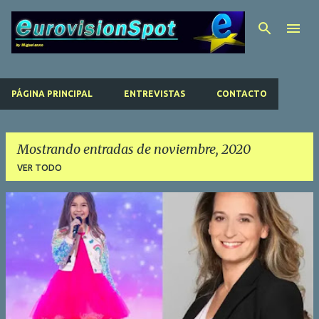
Ir al contenido principal
PÁGINA PRINCIPAL
ENTREVISTAS
CONTACTO
Mostrando entradas de noviembre, 2020
VER TODO
E
n
t
r
a
d