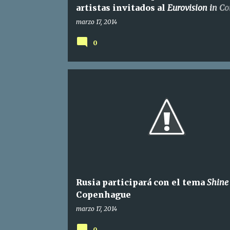
artistas invitados al
Eurovision in Co
de Amsterdam
marzo 17, 2014
0
Rusia participará con el tema
Shine
Copenhague
marzo 17, 2014
0