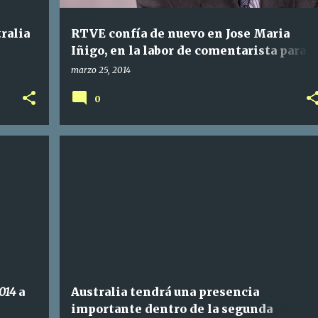
ralia
RTVE confía de nuevo en Jose Maria
Iñigo, en la labor de comentarista para
Copenhague
marzo 25, 2014
0
014
a
Australia tendrá una presencia
importante dentro de la segunda