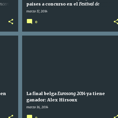
ncert
paises a concurso en el
Festival de
Eurovisión 2014
marzo 17, 2014
0
en
La final belga
Eurosong 2014
ya tiene
ganador: Alex Hirsoux
marzo 16, 2014
0