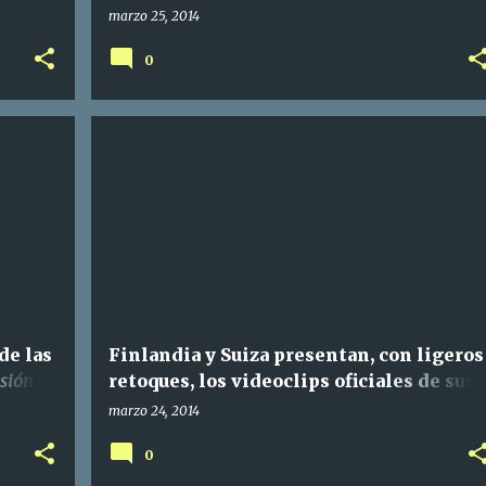
semifinal del
Festival de Eurovisión 2014
marzo 25, 2014
0
de las
Finlandia y Suiza presentan, con ligeros
isión
retoques, los videoclips oficiales de sus
temas a concurso
marzo 24, 2014
0