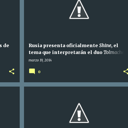
s de
Rusia presenta oficialmente
Shine
, el
tema que interpretarán el duo
Tolmachev
Sisters
en Copenhague
marzo 19, 2014
0