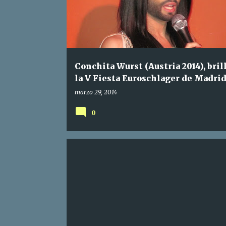
t
r
a
d
a
Conchita Wurst (Austria 2014), bril
s
la V Fiesta Euroschlager de Madri
marzo 29, 2014
0