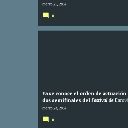
marzo 25, 2014
0
Ya se conoce el orden de actuación 
dos semifinales del
Festival de Eurov
2014
marzo 24, 2014
0