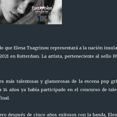
ado que Elena Tsagrinou representará a la nación insul
2021 en Rotterdam. La artista, perteneciente al sello 
es más talentosas y glamorosas de la escena pop gri
 14 años ya había participado en el concurso de tale
final.
ero después de cinco años exitosos con la banda, Elen