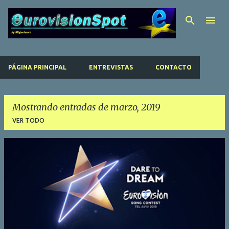
Ir al contenido principal
PÁGINA PRINCIPAL
ENTREVISTAS
CONTACTO
Mostrando entradas de marzo, 2019
VER TODO
E
n
t
r
a
d