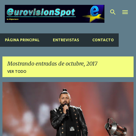
Ir al contenido principal
PÁGINA PRINCIPAL
ENTREVISTAS
CONTACTO
Mostrando entradas de octubre, 2017
VER TODO
E
n
t
r
a
d