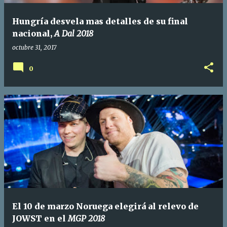
a
Hungría desvela mas detalles de su final
s
nacional,
A Dal 2018
octubre 31, 2017
0
El 10 de marzo Noruega elegirá al relevo de
JOWST en el
MGP 2018