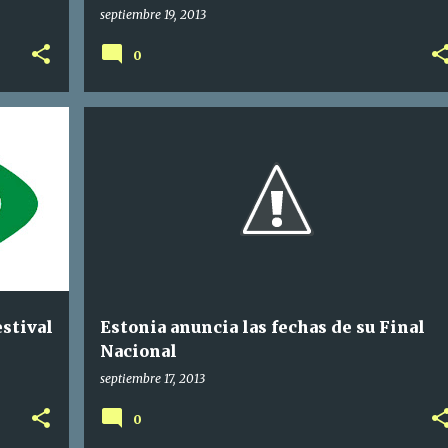
2014
septiembre 19, 2013
0
estival
Estonia anuncia las fechas de su Final
Nacional
septiembre 17, 2013
0