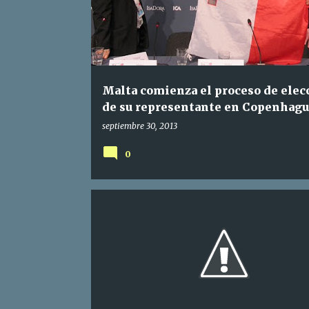
t
r
a
d
a
Malta comienza el proceso de elec
s
de su representante en Copenhagu
septiembre 30, 2013
0