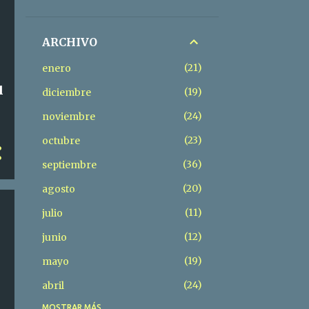
ARCHIVO
21
enero
l
19
diciembre
24
noviembre
23
octubre
36
septiembre
20
agosto
11
julio
12
junio
19
mayo
24
abril
MOSTRAR MÁS
60