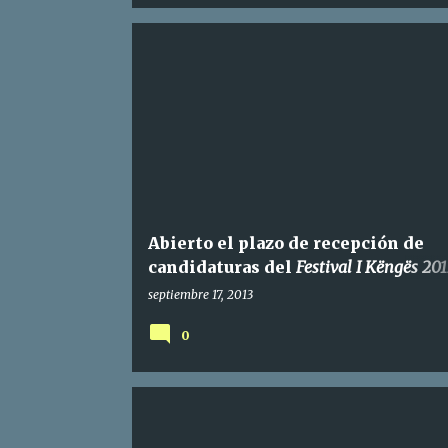
Abierto el plazo de recepción de
candidaturas del
Festival I Këngës 201
albanés
septiembre 17, 2013
0