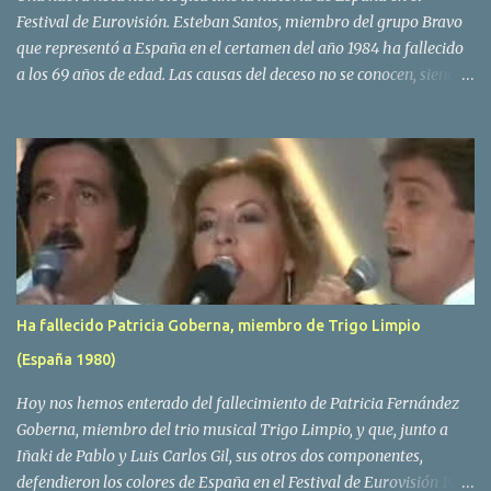
Festival de Eurovisión. Esteban Santos, miembro del grupo Bravo
que representó a España en el certamen del año 1984 ha fallecido
a los 69 años de edad. Las causas del deceso no se conocen, siendo
su compañera y principal vocalista en la formación musical,
Amaya Saizar, la que ha dado a conocer la noticia al publico a
traves de las redes sociales. Nacido en Tolosa en 1951, durante su
epoca universitaria en la carrera de empresariales conoció al
estudiante de medicina Luis Villar, comenzando a actuar
juntos,Santos a la guitarra y Villar al piano, sin atreverse a dar el
salto al mercado profesional. Sin embargo esto cambió gracias a la
propia Amaia Saizar, que tras su abandono de Trigo Limpio,
recibió por parte de la discografica Hispavox el encargo de crear
Ha fallecido Patricia Goberna, miembro de Trigo Limpio
un nuevo grupo, reclutando al duo de amigos y a la ex modelo
(España 1980)
Yolanda Hoyos. Con los cuatro surgió en el año 1982 el grupo
Bravo. Sin embargo no sería hasta dos años despues, ...
Hoy nos hemos enterado del fallecimiento de Patricia Fernández
Goberna, miembro del trio musical Trigo Limpio, y que, junto a
Iñaki de Pablo y Luis Carlos Gil, sus otros dos componentes,
defendieron los colores de España en el Festival de Eurovisión 1980