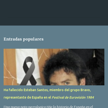
C
o
m
e
n
t
Entradas populares
a
r
i
o
s
Ha fallecido Esteban Santos, miembro del grupo Bravo,
representante de España en el
Festival de Eurovisión 1984
Una nueva nota necrologica tiñe la historia de España en el