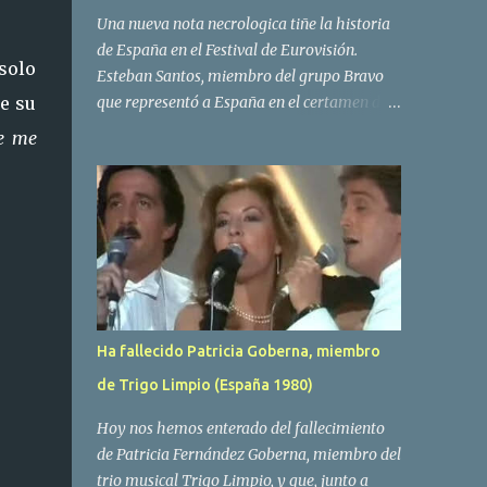
Una nueva nota necrologica tiñe la historia
de España en el Festival de Eurovisión.
solo
Esteban Santos, miembro del grupo Bravo
de su
que representó a España en el certamen del
año 1984 ha fallecido a los 69 años de edad.
ie me
Las causas del deceso no se conocen, siendo
su compañera y principal vocalista en la
formación musical, Amaya Saizar, la que ha
dado a conocer la noticia al publico a traves
de las redes sociales. Nacido en Tolosa en
1951, durante su epoca universitaria en la
carrera de empresariales conoció al
estudiante de medicina Luis Villar,
Ha fallecido Patricia Goberna, miembro
comenzando a actuar juntos,Santos a la
de Trigo Limpio (España 1980)
guitarra y Villar al piano, sin atreverse a dar
el salto al mercado profesional. Sin embargo
Hoy nos hemos enterado del fallecimiento
esto cambió gracias a la propia Amaia
de Patricia Fernández Goberna, miembro del
Saizar, que tras su abandono de Trigo
trio musical Trigo Limpio, y que, junto a