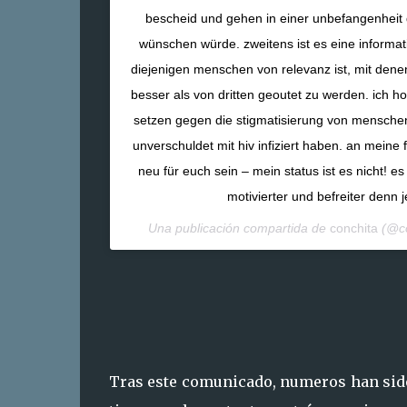
bescheid und gehen in einer unbefangenheit 
wünschen würde. zweitens ist es eine informat
diejenigen menschen von relevanz ist, mit denen
besser als von dritten geoutet zu werden. ich h
setzen gegen die stigmatisierung von menschen,
unverschuldet mit hiv infiziert haben. an meine
neu für euch sein – mein status ist es nicht! es
motivierter und befreiter denn 
Una publicación compartida de
conchita
(@co
Tras este comunicado, numeros han sido