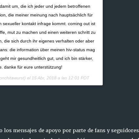
damit um, die ich jeder und jedem betroffenen
ion, die meiner meinung nach hauptsächlich für
 sexueller kontakt infrage kommt. coming out ist
offe, mut zu machen und einen weiteren schritt zu
 die sich durch ihr eigenes verhalten oder aber
 fans: die information über meinen hiv-status mag
 geht mir gesundheitlich gut, und ich bin stärker,
je. danke für eure unterstützung!
nchitawurst) el
15 Abr, 2018 a las 12:01 PDT
 los mensajes de apoyo por parte de fans y seguidores