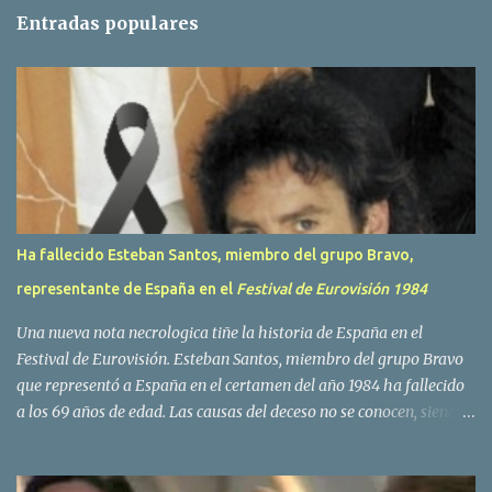
t
Entradas populares
a
r
i
o
s
Ha fallecido Esteban Santos, miembro del grupo Bravo,
representante de España en el
Festival de Eurovisión 1984
Una nueva nota necrologica tiñe la historia de España en el
Festival de Eurovisión. Esteban Santos, miembro del grupo Bravo
que representó a España en el certamen del año 1984 ha fallecido
a los 69 años de edad. Las causas del deceso no se conocen, siendo
su compañera y principal vocalista en la formación musical,
Amaya Saizar, la que ha dado a conocer la noticia al publico a
traves de las redes sociales. Nacido en Tolosa en 1951, durante su