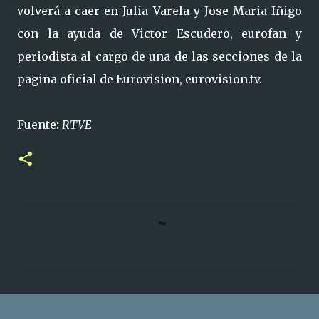
volverá a caer en Julia Varela y Jose Maria Iñigo
con la ayuda de Victor Escudero, eurofan y
periodista al cargo de una de las secciones de la
pagina oficial de Eurovision, eurovision.tv.
Fuente:
RTVE
C
o
m
e
n