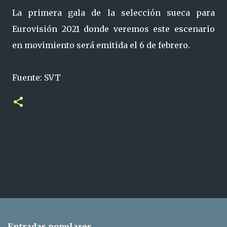
La primera gala de la selección sueca para
Eurovisión 2021 donde veremos este escenario
en movimiento será emitida el 6 de febrero.
Fuente: SVT
C
o
m
e
n
t
Entradas populares