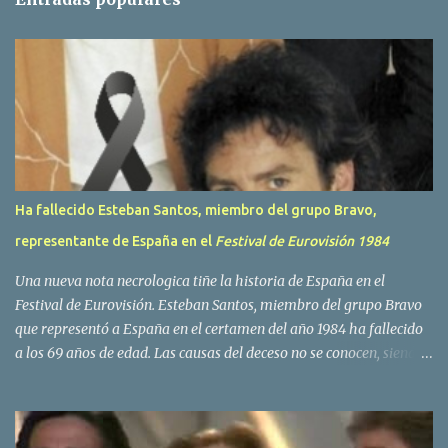
a
r
i
o
s
Ha fallecido Esteban Santos, miembro del grupo Bravo,
representante de España en el
Festival de Eurovisión 1984
Una nueva nota necrologica tiñe la historia de España en el
Festival de Eurovisión. Esteban Santos, miembro del grupo Bravo
que representó a España en el certamen del año 1984 ha fallecido
a los 69 años de edad. Las causas del deceso no se conocen, siendo
su compañera y principal vocalista en la formación musical,
Amaya Saizar, la que ha dado a conocer la noticia al publico a
traves de las redes sociales. Nacido en Tolosa en 1951, durante su