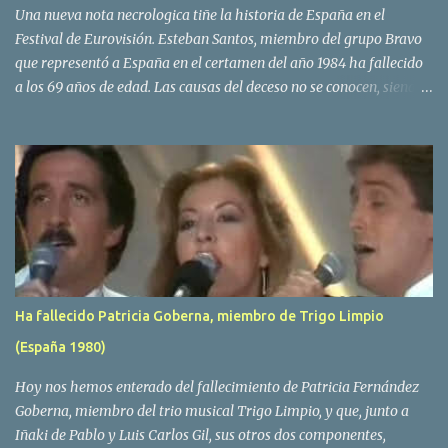
Una nueva nota necrologica tiñe la historia de España en el
Festival de Eurovisión. Esteban Santos, miembro del grupo Bravo
que representó a España en el certamen del año 1984 ha fallecido
a los 69 años de edad. Las causas del deceso no se conocen, siendo
su compañera y principal vocalista en la formación musical,
Amaya Saizar, la que ha dado a conocer la noticia al publico a
traves de las redes sociales. Nacido en Tolosa en 1951, durante su
epoca universitaria en la carrera de empresariales conoció al
estudiante de medicina Luis Villar, comenzando a actuar
juntos,Santos a la guitarra y Villar al piano, sin atreverse a dar el
salto al mercado profesional. Sin embargo esto cambió gracias a la
propia Amaia Saizar, que tras su abandono de Trigo Limpio,
recibió por parte de la discografica Hispavox el encargo de crear
Ha fallecido Patricia Goberna, miembro de Trigo Limpio
un nuevo grupo, reclutando al duo de amigos y a la ex modelo
(España 1980)
Yolanda Hoyos. Con los cuatro surgió en el año 1982 el grupo
Bravo. Sin embargo no sería hasta dos años despues, ...
Hoy nos hemos enterado del fallecimiento de Patricia Fernández
Goberna, miembro del trio musical Trigo Limpio, y que, junto a
Iñaki de Pablo y Luis Carlos Gil, sus otros dos componentes,