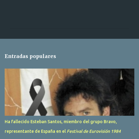
C
o
m
e
n
t
Entradas populares
a
r
i
o
s
Ha fallecido Esteban Santos, miembro del grupo Bravo,
representante de España en el
Festival de Eurovisión 1984