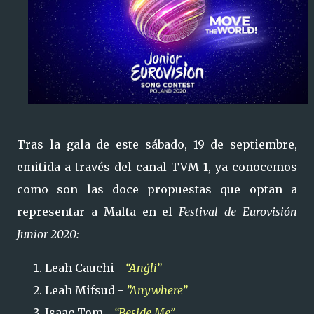
Tras la gala de este sábado, 19 de septiembre,
emitida a través del canal TVM 1, ya conocemos
como son las doce propuestas que optan a
representar a Malta en el
Festival de Eurovisión
Junior 2020:
Leah Cauchi -
“Anġli”
Leah Mifsud -
”Anywhere”
Isaac Tom -
“Beside Me”