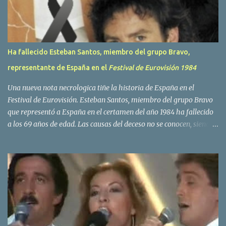
s
Ha fallecido Esteban Santos, miembro del grupo Bravo,
representante de España en el
Festival de Eurovisión 1984
Una nueva nota necrologica tiñe la historia de España en el
Festival de Eurovisión. Esteban Santos, miembro del grupo Bravo
que representó a España en el certamen del año 1984 ha fallecido
a los 69 años de edad. Las causas del deceso no se conocen, siendo
su compañera y principal vocalista en la formación musical,
Amaya Saizar, la que ha dado a conocer la noticia al publico a
traves de las redes sociales. Nacido en Tolosa en 1951, durante su
epoca universitaria en la carrera de empresariales conoció al
estudiante de medicina Luis Villar, comenzando a actuar
juntos,Santos a la guitarra y Villar al piano, sin atreverse a dar el
salto al mercado profesional. Sin embargo esto cambió gracias a la
propia Amaia Saizar, que tras su abandono de Trigo Limpio,