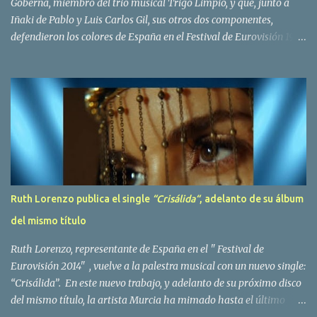
Goberna, miembro del trio musical Trigo Limpio, y que, junto a
Iñaki de Pablo y Luis Carlos Gil, sus otros dos componentes,
defendieron los colores de España en el Festival de Eurovisión 1980
con el tema Quedate esta noche . El deceso se ha producido hace
dos dias, como resultado de la enfermedad que la cantante llevaba
padeciendo desde hace tiempo. Patricia Fernández Goberna,
nacida en 1957, entró a formar parte de la formación musical
antes mencionada en el año 1979 sustituyendo a Amaya Saizar. Es
el año 1980 cuando son elegidos para representar a España en
Dublín donde, con su tema Quedate esta noche, obtienen el puesto
12 de 19 países. Tras esta participación graban en Estados Unidos
el disco Entrañablemente , abriendole las puertas del éxito en
Ruth Lorenzo publica el single
“Crisálida“
, adelanto de su álbum
America Latina, en especial en Mexico, en donde pasan largas
del mismo título
temporadas. En Trigo Limpio permanecerá hasta el año 1988,
fecha en la que se retira para co...
Ruth Lorenzo, representante de España en el " Festival de
Eurovisión 2014" , vuelve a la palestra musical con un nuevo single:
“Crisálida”. En este nuevo trabajo, y adelanto de su próximo disco
del mismo título, la artista Murcia ha mimado hasta el último