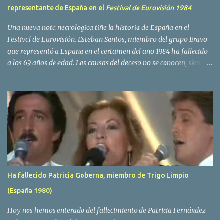
representante de España en el
Festival de Eurovisión 1984
Una nueva nota necrologica tiñe la historia de España en el
Festival de Eurovisión. Esteban Santos, miembro del grupo Bravo
que representó a España en el certamen del año 1984 ha fallecido
a los 69 años de edad. Las causas del deceso no se conocen, siendo
su compañera y principal vocalista en la formación musical,
Amaya Saizar, la que ha dado a conocer la noticia al publico a
traves de las redes sociales. Nacido en Tolosa en 1951, durante su
epoca universitaria en la carrera de empresariales conoció al
estudiante de medicina Luis Villar, comenzando a actuar
juntos,Santos a la guitarra y Villar al piano, sin atreverse a dar el
salto al mercado profesional. Sin embargo esto cambió gracias a la
propia Amaia Saizar, que tras su abandono de Trigo Limpio,
recibió por parte de la discografica Hispavox el encargo de crear
Ha fallecido Patricia Goberna, miembro de Trigo Limpio
un nuevo grupo, reclutando al duo de amigos y a la ex modelo
(España 1980)
Yolanda Hoyos. Con los cuatro surgió en el año 1982 el grupo
Bravo. Sin embargo no sería hasta dos años despues, ...
Hoy nos hemos enterado del fallecimiento de Patricia Fernández