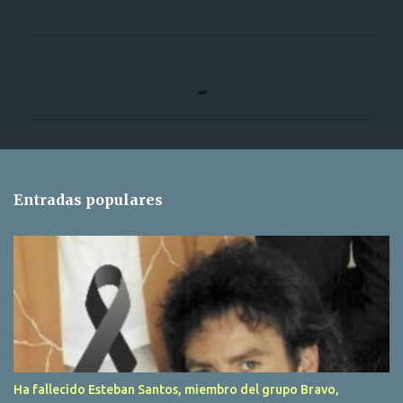
C
o
m
e
n
t
Entradas populares
a
r
i
o
s
Ha fallecido Esteban Santos, miembro del grupo Bravo,