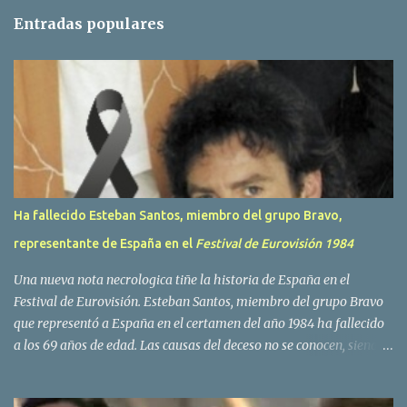
t
Entradas populares
a
r
i
o
s
Ha fallecido Esteban Santos, miembro del grupo Bravo,
representante de España en el
Festival de Eurovisión 1984
Una nueva nota necrologica tiñe la historia de España en el
Festival de Eurovisión. Esteban Santos, miembro del grupo Bravo
que representó a España en el certamen del año 1984 ha fallecido
a los 69 años de edad. Las causas del deceso no se conocen, siendo
su compañera y principal vocalista en la formación musical,
Amaya Saizar, la que ha dado a conocer la noticia al publico a