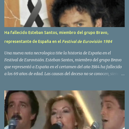
o
s
Ha fallecido Esteban Santos, miembro del grupo Bravo,
representante de España en el
Festival de Eurovisión 1984
Una nueva nota necrologica tiñe la historia de España en el
Festival de Eurovisión. Esteban Santos, miembro del grupo Bravo
que representó a España en el certamen del año 1984 ha fallecido
a los 69 años de edad. Las causas del deceso no se conocen, siendo
su compañera y principal vocalista en la formación musical,
Amaya Saizar, la que ha dado a conocer la noticia al publico a
traves de las redes sociales. Nacido en Tolosa en 1951, durante su
epoca universitaria en la carrera de empresariales conoció al
estudiante de medicina Luis Villar, comenzando a actuar
juntos,Santos a la guitarra y Villar al piano, sin atreverse a dar el
salto al mercado profesional. Sin embargo esto cambió gracias a la