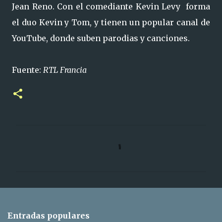
Jean Reno. Con el comediante Kevin Levy forma
el duo Kevin y Tom, y tienen un popular canal de
YouTube, donde suben parodias y canciones.
Fuente:
RTL Francia
C
o
m
e
n
t
Entradas populares