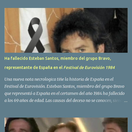
a
r
i
o
s
Ha fallecido Esteban Santos, miembro del grupo Bravo,
representante de España en el
Festival de Eurovisión 1984
Una nueva nota necrologica tiñe la historia de España en el
Festival de Eurovisión. Esteban Santos, miembro del grupo Bravo
que representó a España en el certamen del año 1984 ha fallecido
a los 69 años de edad. Las causas del deceso no se conocen, siendo
su compañera y principal vocalista en la formación musical,
Amaya Saizar, la que ha dado a conocer la noticia al publico a
traves de las redes sociales. Nacido en Tolosa en 1951, durante su
epoca universitaria en la carrera de empresariales conoció al