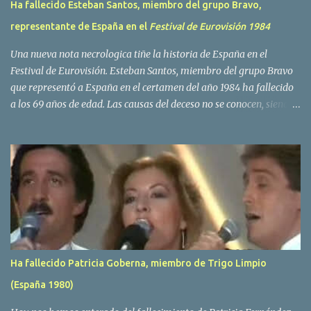
Ha fallecido Esteban Santos, miembro del grupo Bravo,
representante de España en el
Festival de Eurovisión 1984
Una nueva nota necrologica tiñe la historia de España en el
Festival de Eurovisión. Esteban Santos, miembro del grupo Bravo
que representó a España en el certamen del año 1984 ha fallecido
a los 69 años de edad. Las causas del deceso no se conocen, siendo
su compañera y principal vocalista en la formación musical,
Amaya Saizar, la que ha dado a conocer la noticia al publico a
traves de las redes sociales. Nacido en Tolosa en 1951, durante su
epoca universitaria en la carrera de empresariales conoció al
estudiante de medicina Luis Villar, comenzando a actuar
juntos,Santos a la guitarra y Villar al piano, sin atreverse a dar el
salto al mercado profesional. Sin embargo esto cambió gracias a la
propia Amaia Saizar, que tras su abandono de Trigo Limpio,
recibió por parte de la discografica Hispavox el encargo de crear
Ha fallecido Patricia Goberna, miembro de Trigo Limpio
un nuevo grupo, reclutando al duo de amigos y a la ex modelo
(España 1980)
Yolanda Hoyos. Con los cuatro surgió en el año 1982 el grupo
Bravo. Sin embargo no sería hasta dos años despues, ...