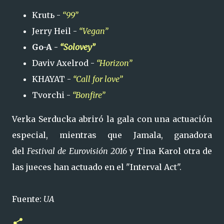
Krutь -
“99”
Jerry Heil -
“Vegan”
Go-A -
“Solovey”
Daviv Axelrod -
“Horizon”
KHAYAT -
“Call for love”
Tvorchi -
“Bonfire”
Verka Serducka abriró la gala con una actuación
especial, mientras que Jamala, ganadora
del
Festival de Eurovisión 2016
y Tina Karol otra de
las jueces han actuado en el "Interval Act".
Fuente:
UA