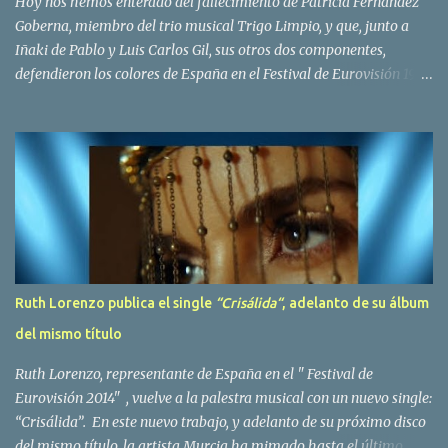
Hoy nos hemos enterado del fallecimiento de Patricia Fernández
Goberna, miembro del trio musical Trigo Limpio, y que, junto a
Iñaki de Pablo y Luis Carlos Gil, sus otros dos componentes,
defendieron los colores de España en el Festival de Eurovisión 1980
con el tema Quedate esta noche . El deceso se ha producido hace
dos dias, como resultado de la enfermedad que la cantante llevaba
padeciendo desde hace tiempo. Patricia Fernández Goberna,
nacida en 1957, entró a formar parte de la formación musical
antes mencionada en el año 1979 sustituyendo a Amaya Saizar. Es
el año 1980 cuando son elegidos para representar a España en
Dublín donde, con su tema Quedate esta noche, obtienen el puesto
12 de 19 países. Tras esta participación graban en Estados Unidos
el disco Entrañablemente , abriendole las puertas del éxito en
Ruth Lorenzo publica el single
“Crisálida“
, adelanto de su álbum
America Latina, en especial en Mexico, en donde pasan largas
del mismo título
temporadas. En Trigo Limpio permanecerá hasta el año 1988,
fecha en la que se retira para co...
Ruth Lorenzo, representante de España en el " Festival de
Eurovisión 2014" , vuelve a la palestra musical con un nuevo single:
“Crisálida”. En este nuevo trabajo, y adelanto de su próximo disco
del mismo título, la artista Murcia ha mimado hasta el último