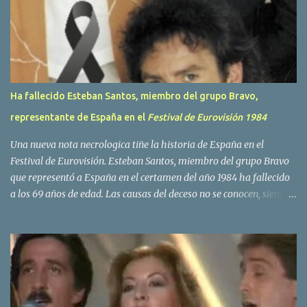
i
o
s
Ha fallecido Esteban Santos, miembro del grupo Bravo,
representante de España en el
Festival de Eurovisión 1984
Una nueva nota necrologica tiñe la historia de España en el
Festival de Eurovisión. Esteban Santos, miembro del grupo Bravo
que representó a España en el certamen del año 1984 ha fallecido
a los 69 años de edad. Las causas del deceso no se conocen, siendo
su compañera y principal vocalista en la formación musical,
Amaya Saizar, la que ha dado a conocer la noticia al publico a
traves de las redes sociales. Nacido en Tolosa en 1951, durante su
epoca universitaria en la carrera de empresariales conoció al
estudiante de medicina Luis Villar, comenzando a actuar
juntos,Santos a la guitarra y Villar al piano, sin atreverse a dar el