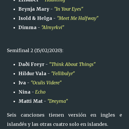
Brynja Mary
-
"In Your Eyes"
Isold & Helga
-
"Meet Me Halfway"
Dimma
-
"Almyrkvi"
Semifinal 2 (15/02/2020):
Daði Freyr
-
"Think About Things"
Hildur Vala
-
"Fellibulyr"
Iva
-
"Oculis Videre"
Nina
-
Echo
Matti Mat
-
"Dreyma"
Seis canciones tienen versión en ingles e
islandés y las otras cuatro solo en islandes.