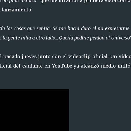
con final heroico"
que fue un amor a primera vista como 
u lanzamiento:
ía las cosas que sentía. Se me hacia duro el no expresarme
o la gente mira a otro lado… Quería pedirle perdón al Universo
pasado jueves junto con el videoclip oficial. Un vide
oficial del cantante en YouTube ya alcanzó medio mill