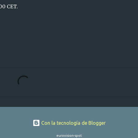
:00 CET.
Con la tecnología de Blogger
eurovision-spot