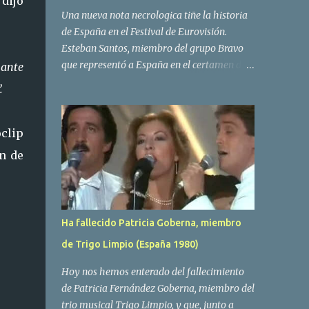
dijo
Una nueva nota necrologica tiñe la historia
de España en el Festival de Eurovisión.
Esteban Santos, miembro del grupo Bravo
que representó a España en el certamen del
 ante
año 1984 ha fallecido a los 69 años de edad.
”.
Las causas del deceso no se conocen, siendo
su compañera y principal vocalista en la
formación musical, Amaya Saizar, la que ha
oclip
dado a conocer la noticia al publico a traves
ón de
de las redes sociales. Nacido en Tolosa en
1951, durante su epoca universitaria en la
carrera de empresariales conoció al
estudiante de medicina Luis Villar,
Ha fallecido Patricia Goberna, miembro
comenzando a actuar juntos,Santos a la
de Trigo Limpio (España 1980)
guitarra y Villar al piano, sin atreverse a dar
el salto al mercado profesional. Sin embargo
Hoy nos hemos enterado del fallecimiento
esto cambió gracias a la propia Amaia
de Patricia Fernández Goberna, miembro del
Saizar, que tras su abandono de Trigo
trio musical Trigo Limpio, y que, junto a