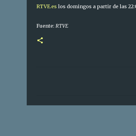
RTVE.es
los domingos a partir de las 22
Fuente:
RTVE
C
o
m
e
n
t
a