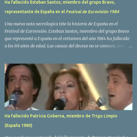
Ha fallecido Esteban Santos, miembro del grupo Bravo,
representante de España en el
Festival de Eurovisión 1984
Una nueva nota necrologica tiñe la historia de España en el
Festival de Eurovisión. Esteban Santos, miembro del grupo Bravo
que representó a España en el certamen del año 1984 ha fallecido
a los 69 años de edad. Las causas del deceso no se conocen, siendo
su compañera y principal vocalista en la formación musical,
Amaya Saizar, la que ha dado a conocer la noticia al publico a
traves de las redes sociales. Nacido en Tolosa en 1951, durante su
epoca universitaria en la carrera de empresariales conoció al
estudiante de medicina Luis Villar, comenzando a actuar
juntos,Santos a la guitarra y Villar al piano, sin atreverse a dar el
salto al mercado profesional. Sin embargo esto cambió gracias a la
propia Amaia Saizar, que tras su abandono de Trigo Limpio,
recibió por parte de la discografica Hispavox el encargo de crear
Ha fallecido Patricia Goberna, miembro de Trigo Limpio
un nuevo grupo, reclutando al duo de amigos y a la ex modelo
(España 1980)
Yolanda Hoyos. Con los cuatro surgió en el año 1982 el grupo
Bravo. Sin embargo no sería hasta dos años despues, ...