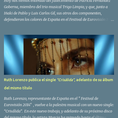
Hoy nos hemos enterado del fallecimiento de Patricia Fernández
Goberna, miembro del trio musical Trigo Limpio, y que, junto a
Iñaki de Pablo y Luis Carlos Gil, sus otros dos componentes,
defendieron los colores de España en el Festival de Eurovisión 1980
con el tema Quedate esta noche . El deceso se ha producido hace
dos dias, como resultado de la enfermedad que la cantante llevaba
padeciendo desde hace tiempo. Patricia Fernández Goberna,
nacida en 1957, entró a formar parte de la formación musical
antes mencionada en el año 1979 sustituyendo a Amaya Saizar. Es
el año 1980 cuando son elegidos para representar a España en
Dublín donde, con su tema Quedate esta noche, obtienen el puesto
12 de 19 países. Tras esta participación graban en Estados Unidos
el disco Entrañablemente , abriendole las puertas del éxito en
Ruth Lorenzo publica el single
“Crisálida“
, adelanto de su álbum
America Latina, en especial en Mexico, en donde pasan largas
del mismo título
temporadas. En Trigo Limpio permanecerá hasta el año 1988,
fecha en la que se retira para co...
Ruth Lorenzo, representante de España en el " Festival de
Eurovisión 2014" , vuelve a la palestra musical con un nuevo single:
“Crisálida”. En este nuevo trabajo, y adelanto de su próximo disco
del mismo título, la artista Murcia ha mimado hasta el último