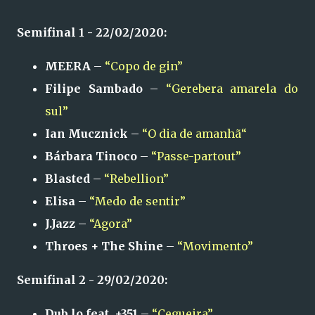
Semifinal 1 - 22/02/2020:
MEERA
–
“Copo de gin”
Filipe Sambado
–
“Gerebera amarela do
sul”
Ian Mucznick
–
“O dia de amanhã“
Bárbara Tinoco
–
“Passe-partout”
Blasted
–
“Rebellion”
Elisa
–
“Medo de sentir”
J.Jazz
–
“Agora”
Throes + The Shine
–
“Movimento”
Semifinal 2 - 29/02/2020:
Dub.lo feat. +351
–
“Cegueira”