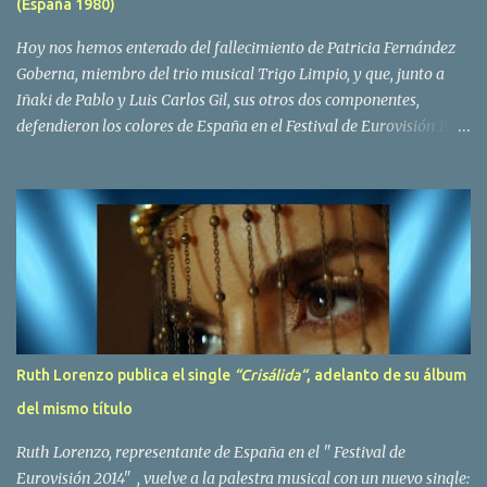
(España 1980)
Yolanda Hoyos. Con los cuatro surgió en el año 1982 el grupo
Bravo. Sin embargo no sería hasta dos años despues, ...
Hoy nos hemos enterado del fallecimiento de Patricia Fernández
Goberna, miembro del trio musical Trigo Limpio, y que, junto a
Iñaki de Pablo y Luis Carlos Gil, sus otros dos componentes,
defendieron los colores de España en el Festival de Eurovisión 1980
con el tema Quedate esta noche . El deceso se ha producido hace
dos dias, como resultado de la enfermedad que la cantante llevaba
padeciendo desde hace tiempo. Patricia Fernández Goberna,
nacida en 1957, entró a formar parte de la formación musical
antes mencionada en el año 1979 sustituyendo a Amaya Saizar. Es
el año 1980 cuando son elegidos para representar a España en
Dublín donde, con su tema Quedate esta noche, obtienen el puesto
12 de 19 países. Tras esta participación graban en Estados Unidos
el disco Entrañablemente , abriendole las puertas del éxito en
Ruth Lorenzo publica el single
“Crisálida“
, adelanto de su álbum
America Latina, en especial en Mexico, en donde pasan largas
del mismo título
temporadas. En Trigo Limpio permanecerá hasta el año 1988,
fecha en la que se retira para co...
Ruth Lorenzo, representante de España en el " Festival de
Eurovisión 2014" , vuelve a la palestra musical con un nuevo single: