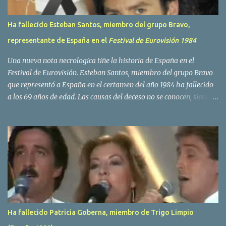
Ha fallecido Esteban Santos, miembro del grupo Bravo,
representante de España en el
Festival de Eurovisión 1984
Una nueva nota necrologica tiñe la historia de España en el
Festival de Eurovisión. Esteban Santos, miembro del grupo Bravo
que representó a España en el certamen del año 1984 ha fallecido
a los 69 años de edad. Las causas del deceso no se conocen, siendo
su compañera y principal vocalista en la formación musical,
Amaya Saizar, la que ha dado a conocer la noticia al publico a
traves de las redes sociales. Nacido en Tolosa en 1951, durante su
epoca universitaria en la carrera de empresariales conoció al
estudiante de medicina Luis Villar, comenzando a actuar
juntos,Santos a la guitarra y Villar al piano, sin atreverse a dar el
salto al mercado profesional. Sin embargo esto cambió gracias a la
propia Amaia Saizar, que tras su abandono de Trigo Limpio,
recibió por parte de la discografica Hispavox el encargo de crear
Ha fallecido Patricia Goberna, miembro de Trigo Limpio
un nuevo grupo, reclutando al duo de amigos y a la ex modelo