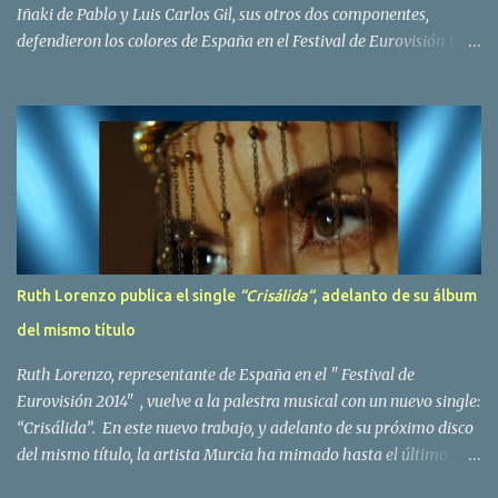
Iñaki de Pablo y Luis Carlos Gil, sus otros dos componentes,
defendieron los colores de España en el Festival de Eurovisión 1980
con el tema Quedate esta noche . El deceso se ha producido hace
dos dias, como resultado de la enfermedad que la cantante llevaba
padeciendo desde hace tiempo. Patricia Fernández Goberna,
nacida en 1957, entró a formar parte de la formación musical
antes mencionada en el año 1979 sustituyendo a Amaya Saizar. Es
el año 1980 cuando son elegidos para representar a España en
Dublín donde, con su tema Quedate esta noche, obtienen el puesto
12 de 19 países. Tras esta participación graban en Estados Unidos
el disco Entrañablemente , abriendole las puertas del éxito en
Ruth Lorenzo publica el single
“Crisálida“
, adelanto de su álbum
America Latina, en especial en Mexico, en donde pasan largas
del mismo título
temporadas. En Trigo Limpio permanecerá hasta el año 1988,
fecha en la que se retira para co...
Ruth Lorenzo, representante de España en el " Festival de
Eurovisión 2014" , vuelve a la palestra musical con un nuevo single:
“Crisálida”. En este nuevo trabajo, y adelanto de su próximo disco
del mismo título, la artista Murcia ha mimado hasta el último
detalle, desde el orden de las canciones hasta las fotos con las que