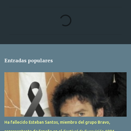
C
o
m
e
n
t
Entradas populares
a
r
i
o
s
Ha fallecido Esteban Santos, miembro del grupo Bravo,