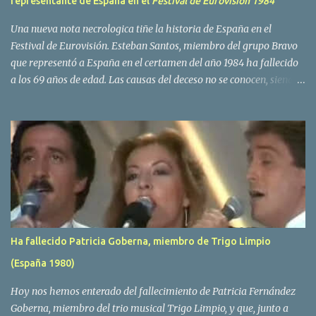
representante de España en el
Festival de Eurovisión 1984
Una nueva nota necrologica tiñe la historia de España en el
Festival de Eurovisión. Esteban Santos, miembro del grupo Bravo
que representó a España en el certamen del año 1984 ha fallecido
a los 69 años de edad. Las causas del deceso no se conocen, siendo
su compañera y principal vocalista en la formación musical,
Amaya Saizar, la que ha dado a conocer la noticia al publico a
traves de las redes sociales. Nacido en Tolosa en 1951, durante su
epoca universitaria en la carrera de empresariales conoció al
estudiante de medicina Luis Villar, comenzando a actuar
juntos,Santos a la guitarra y Villar al piano, sin atreverse a dar el
salto al mercado profesional. Sin embargo esto cambió gracias a la
propia Amaia Saizar, que tras su abandono de Trigo Limpio,
recibió por parte de la discografica Hispavox el encargo de crear
Ha fallecido Patricia Goberna, miembro de Trigo Limpio
un nuevo grupo, reclutando al duo de amigos y a la ex modelo
(España 1980)
Yolanda Hoyos. Con los cuatro surgió en el año 1982 el grupo
Bravo. Sin embargo no sería hasta dos años despues, ...
Hoy nos hemos enterado del fallecimiento de Patricia Fernández
Goberna, miembro del trio musical Trigo Limpio, y que, junto a