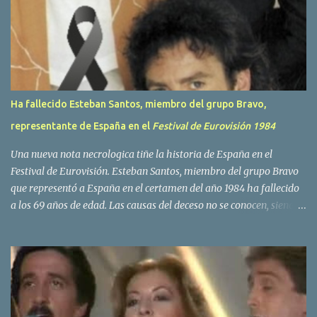
i
o
s
Ha fallecido Esteban Santos, miembro del grupo Bravo,
representante de España en el
Festival de Eurovisión 1984
Una nueva nota necrologica tiñe la historia de España en el
Festival de Eurovisión. Esteban Santos, miembro del grupo Bravo
que representó a España en el certamen del año 1984 ha fallecido
a los 69 años de edad. Las causas del deceso no se conocen, siendo
su compañera y principal vocalista en la formación musical,
Amaya Saizar, la que ha dado a conocer la noticia al publico a
traves de las redes sociales. Nacido en Tolosa en 1951, durante su
epoca universitaria en la carrera de empresariales conoció al
estudiante de medicina Luis Villar, comenzando a actuar
juntos,Santos a la guitarra y Villar al piano, sin atreverse a dar el