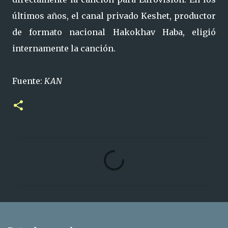
últimos años, el canal privado Keshet, productor
de formato nacional Hakokhav Haba, eligió
internamente la canción.
Fuente:
KAN
C
o
m
e
n
t