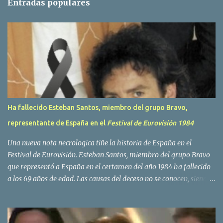
Entradas populares
a
r
i
o
s
Ha fallecido Esteban Santos, miembro del grupo Bravo,
representante de España en el
Festival de Eurovisión 1984
Una nueva nota necrologica tiñe la historia de España en el
Festival de Eurovisión. Esteban Santos, miembro del grupo Bravo
que representó a España en el certamen del año 1984 ha fallecido
a los 69 años de edad. Las causas del deceso no se conocen, siendo
su compañera y principal vocalista en la formación musical,
Amaya Saizar, la que ha dado a conocer la noticia al publico a
traves de las redes sociales. Nacido en Tolosa en 1951, durante su