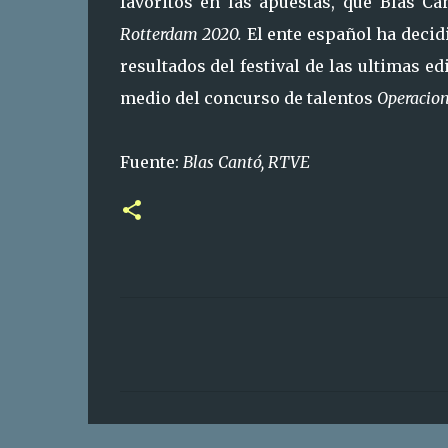
favoritos en las apuestas, que Blas Ca
Rotterdam 2020.
El ente español ha decidi
resultados del festival de las ultimas e
medio del concurso de talentos
Operacion
Fuente:
Blas Cantó, RTVE
C
o
m
e
n