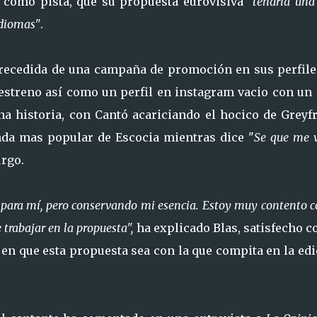
 como pista, que su propuesta eurovisiva
"tendría una
idiomas"
.
recedida de una campaña de promoción en sus perfile
oestreno así como un perfil en instagram vacio con un 
na historia, con Cantó acariciando el hocico de Greyfr
enda mas popular de Escocia mientras dice "
Se que me 
urgo.
o para mí, pero conservando mi esencia. Estoy muy contento c
 trabajar en la propuesta",
ha explicado Blas, satisfecho c
 en que esta propuesta sea con la que compita en la ed