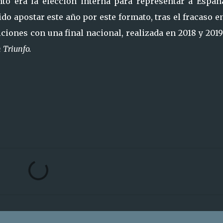
ntó era la elección interna para representar a Españ
do apostar este año por este formato, tras el fracaso e
diciones con una final nacional, realizada en 2018 y 201
 Triunfo.