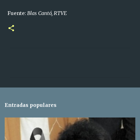
Fuente:
Blas Cantó, RTVE
C
o
m
e
n
t
Entradas populares
a
r
i
o