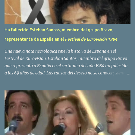
s
Ha fallecido Esteban Santos, miembro del grupo Bravo,
representante de España en el
Festival de Eurovisión 1984
Una nueva nota necrologica tiñe la historia de España en el
Festival de Eurovisión. Esteban Santos, miembro del grupo Bravo
que representó a España en el certamen del año 1984 ha fallecido
a los 69 años de edad. Las causas del deceso no se conocen, siendo
su compañera y principal vocalista en la formación musical,
Amaya Saizar, la que ha dado a conocer la noticia al publico a
traves de las redes sociales. Nacido en Tolosa en 1951, durante su
epoca universitaria en la carrera de empresariales conoció al
estudiante de medicina Luis Villar, comenzando a actuar
juntos,Santos a la guitarra y Villar al piano, sin atreverse a dar el
salto al mercado profesional. Sin embargo esto cambió gracias a la
propia Amaia Saizar, que tras su abandono de Trigo Limpio,