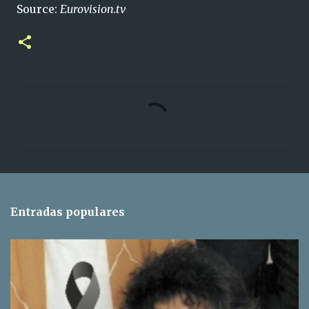
Source:
Eurovision.tv
C
o
m
e
n
t
Entradas populares
a
r
i
o
s