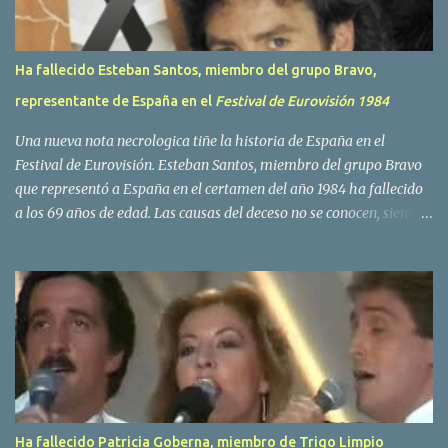
Ha fallecido Esteban Santos, miembro del grupo Bravo,
representante de España en el
Festival de Eurovisión 1984
Una nueva nota necrologica tiñe la historia de España en el
Festival de Eurovisión. Esteban Santos, miembro del grupo Bravo
que representó a España en el certamen del año 1984 ha fallecido
a los 69 años de edad. Las causas del deceso no se conocen, siendo
su compañera y principal vocalista en la formación musical,
Amaya Saizar, la que ha dado a conocer la noticia al publico a
traves de las redes sociales. Nacido en Tolosa en 1951, durante su
epoca universitaria en la carrera de empresariales conoció al
estudiante de medicina Luis Villar, comenzando a actuar
juntos,Santos a la guitarra y Villar al piano, sin atreverse a dar el
salto al mercado profesional. Sin embargo esto cambió gracias a la
propia Amaia Saizar, que tras su abandono de Trigo Limpio,
recibió por parte de la discografica Hispavox el encargo de crear
Ha fallecido Patricia Goberna, miembro de Trigo Limpio