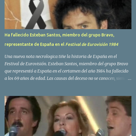
o
s
Ha fallecido Esteban Santos, miembro del grupo Bravo,
representante de España en el
Festival de Eurovisión 1984
Una nueva nota necrologica tiñe la historia de España en el
Festival de Eurovisión. Esteban Santos, miembro del grupo Bravo
que representó a España en el certamen del año 1984 ha fallecido
a los 69 años de edad. Las causas del deceso no se conocen, siendo
su compañera y principal vocalista en la formación musical,
Amaya Saizar, la que ha dado a conocer la noticia al publico a
traves de las redes sociales. Nacido en Tolosa en 1951, durante su
epoca universitaria en la carrera de empresariales conoció al
estudiante de medicina Luis Villar, comenzando a actuar
juntos,Santos a la guitarra y Villar al piano, sin atreverse a dar el
salto al mercado profesional. Sin embargo esto cambió gracias a la