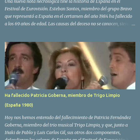
Una nueva nota necrologica tiñe la historia de España en el
Festival de Eurovisión. Esteban Santos, miembro del grupo Bravo
que representó a España en el certamen del año 1984 ha fallecido
a los 69 años de edad. Las causas del deceso no se conocen, siendo
su compañera y principal vocalista en la formación musical,
Amaya Saizar, la que ha dado a conocer la noticia al publico a
traves de las redes sociales. Nacido en Tolosa en 1951, durante su
epoca universitaria en la carrera de empresariales conoció al
estudiante de medicina Luis Villar, comenzando a actuar
juntos,Santos a la guitarra y Villar al piano, sin atreverse a dar el
salto al mercado profesional. Sin embargo esto cambió gracias a la
propia Amaia Saizar, que tras su abandono de Trigo Limpio,
recibió por parte de la discografica Hispavox el encargo de crear
Ha fallecido Patricia Goberna, miembro de Trigo Limpio
un nuevo grupo, reclutando al duo de amigos y a la ex modelo
(España 1980)
Yolanda Hoyos. Con los cuatro surgió en el año 1982 el grupo
Bravo. Sin embargo no sería hasta dos años despues, ...
Hoy nos hemos enterado del fallecimiento de Patricia Fernández
Goberna, miembro del trio musical Trigo Limpio, y que, junto a
Iñaki de Pablo y Luis Carlos Gil, sus otros dos componentes,