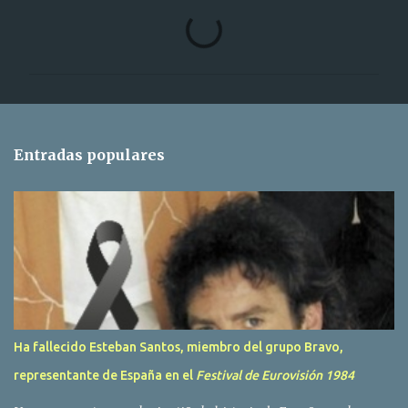
C
o
m
e
n
t
Entradas populares
a
r
i
o
s
Ha fallecido Esteban Santos, miembro del grupo Bravo,
representante de España en el
Festival de Eurovisión 1984