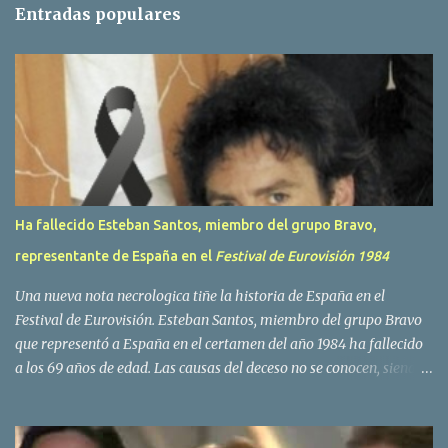
t
Entradas populares
a
r
i
o
s
Ha fallecido Esteban Santos, miembro del grupo Bravo,
representante de España en el
Festival de Eurovisión 1984
Una nueva nota necrologica tiñe la historia de España en el
Festival de Eurovisión. Esteban Santos, miembro del grupo Bravo
que representó a España en el certamen del año 1984 ha fallecido
a los 69 años de edad. Las causas del deceso no se conocen, siendo
su compañera y principal vocalista en la formación musical,
Amaya Saizar, la que ha dado a conocer la noticia al publico a
traves de las redes sociales. Nacido en Tolosa en 1951, durante su