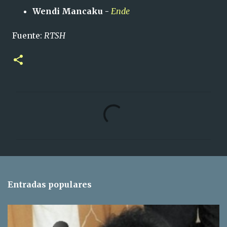
Wendi Mancaku -
Ende
Fuente:
RTSH
C
o
m
e
n
t
Entradas populares
a
r
i