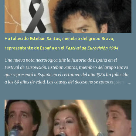
o
s
Ha fallecido Esteban Santos, miembro del grupo Bravo,
representante de España en el
Festival de Eurovisión 1984
Una nueva nota necrologica tiñe la historia de España en el
Festival de Eurovisión. Esteban Santos, miembro del grupo Bravo
que representó a España en el certamen del año 1984 ha fallecido
a los 69 años de edad. Las causas del deceso no se conocen, siendo
su compañera y principal vocalista en la formación musical,
Amaya Saizar, la que ha dado a conocer la noticia al publico a
traves de las redes sociales. Nacido en Tolosa en 1951, durante su
epoca universitaria en la carrera de empresariales conoció al
estudiante de medicina Luis Villar, comenzando a actuar
juntos,Santos a la guitarra y Villar al piano, sin atreverse a dar el
salto al mercado profesional. Sin embargo esto cambió gracias a la