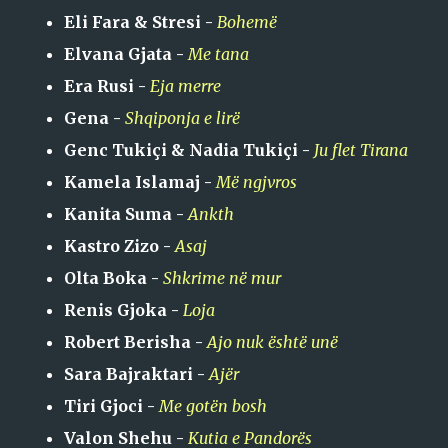
Eli Fara & Stresi -
Bohemë
Elvana Gjata -
Me tana
Era Rusi -
Eja merre
Gena -
Shqiponja e lirë
Genc Tukiçi & Nadia Tukiçi -
Ju flet Tirana
Kamela Islamaj -
Më ngjvros
Kanita Suma -
Ankth
Kastro Zizo -
Asaj
Olta Boka -
Shkrime në mur
Renis Gjoka -
Loja
Robert Berisha -
Ajo nuk është unë
Sara Bajraktari -
Ajër
Tiri Gjoci -
Me gotën bosh
Valon Shehu -
Kutia e Pandorës