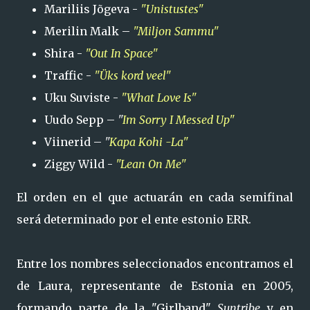
Mariliis Jõgeva -
"Unistustes"
Merilin Malk –
"Miljon Sammu"
Shira -
"Out In Space"
Traffic -
"Üks kord veel"
Uku Suviste -
"What Love Is"
Uudo Sepp –
"
Im Sorry I Messed Up"
Viinerid –
"
Kapa Kohi -La"
Ziggy Wild -
"Lean On Me"
El orden en el que actuarán en cada semifinal
será determinado por el ente estonio ERR.
Entre los nombres seleccionados encontramos el
de Laura, representante de Estonia en 2005,
formando parte de la "Girlband"
Suntribe
y en