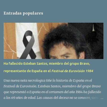
n
t
Entradas populares
a
r
i
o
s
Ha fallecido Esteban Santos, miembro del grupo Bravo,
representante de España en el
Festival de Eurovisión 1984
Una nueva nota necrologica tiñe la historia de España en el
Festival de Eurovisión. Esteban Santos, miembro del grupo Bravo
que representó a España en el certamen del año 1984 ha fallecido
a los 69 años de edad. Las causas del deceso no se conocen, siendo
su compañera y principal vocalista en la formación musical,