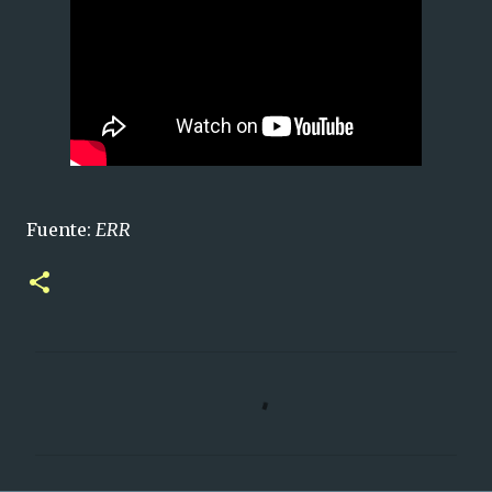
Fuente:
ERR
C
o
m
e