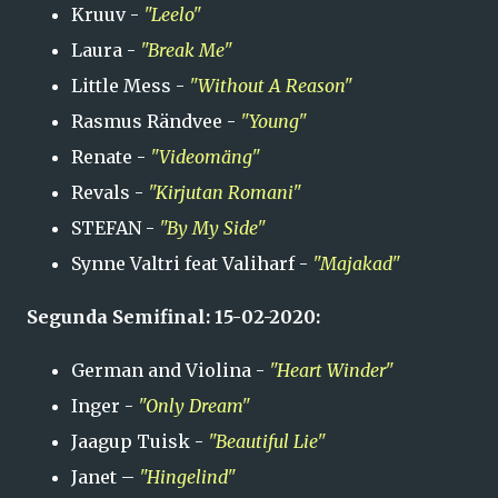
Kruuv -
"Leelo"
Laura -
"Break Me"
Little Mess -
"Without A Reason"
Rasmus Rändvee -
"Young"
Renate -
"Videomäng"
Revals -
"Kirjutan Romani"
STEFAN -
"
By My Side
"
Synne Valtri feat Valiharf -
"Majakad"
Segunda Semifinal: 15-02-2020:
German and Violina -
"Heart Winder"
Inger -
"Only Dream"
Jaagup Tuisk -
"Beautiful Lie"
Janet –
"Hingelind"