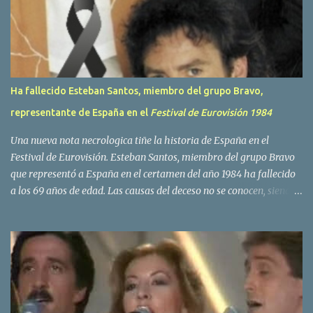
o
s
Ha fallecido Esteban Santos, miembro del grupo Bravo,
representante de España en el
Festival de Eurovisión 1984
Una nueva nota necrologica tiñe la historia de España en el
Festival de Eurovisión. Esteban Santos, miembro del grupo Bravo
que representó a España en el certamen del año 1984 ha fallecido
a los 69 años de edad. Las causas del deceso no se conocen, siendo
su compañera y principal vocalista en la formación musical,
Amaya Saizar, la que ha dado a conocer la noticia al publico a
traves de las redes sociales. Nacido en Tolosa en 1951, durante su
epoca universitaria en la carrera de empresariales conoció al
estudiante de medicina Luis Villar, comenzando a actuar
juntos,Santos a la guitarra y Villar al piano, sin atreverse a dar el
salto al mercado profesional. Sin embargo esto cambió gracias a la