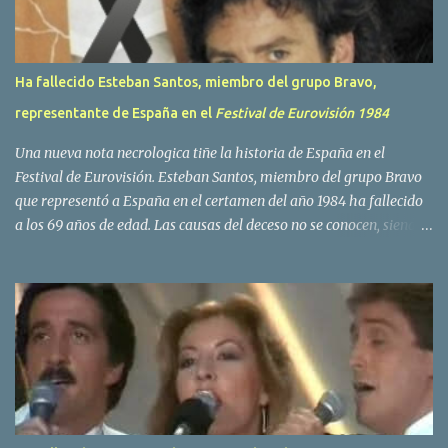
s
Ha fallecido Esteban Santos, miembro del grupo Bravo,
representante de España en el
Festival de Eurovisión 1984
Una nueva nota necrologica tiñe la historia de España en el
Festival de Eurovisión. Esteban Santos, miembro del grupo Bravo
que representó a España en el certamen del año 1984 ha fallecido
a los 69 años de edad. Las causas del deceso no se conocen, siendo
su compañera y principal vocalista en la formación musical,
Amaya Saizar, la que ha dado a conocer la noticia al publico a
traves de las redes sociales. Nacido en Tolosa en 1951, durante su
epoca universitaria en la carrera de empresariales conoció al
estudiante de medicina Luis Villar, comenzando a actuar
juntos,Santos a la guitarra y Villar al piano, sin atreverse a dar el
salto al mercado profesional. Sin embargo esto cambió gracias a la
propia Amaia Saizar, que tras su abandono de Trigo Limpio,
recibió por parte de la discografica Hispavox el encargo de crear