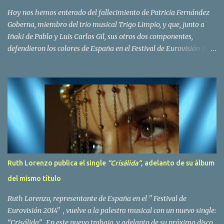
Bravo. Sin embargo no sería hasta dos años despues, ...
Hoy nos hemos enterado del fallecimiento de Patricia Fernández
Goberna, miembro del trio musical Trigo Limpio, y que, junto a
Iñaki de Pablo y Luis Carlos Gil, sus otros dos componentes,
defendieron los colores de España en el Festival de Eurovisión 1980
con el tema Quedate esta noche . El deceso se ha producido hace
dos dias, como resultado de la enfermedad que la cantante llevaba
padeciendo desde hace tiempo. Patricia Fernández Goberna,
nacida en 1957, entró a formar parte de la formación musical
antes mencionada en el año 1979 sustituyendo a Amaya Saizar. Es
el año 1980 cuando son elegidos para representar a España en
Dublín donde, con su tema Quedate esta noche, obtienen el puesto
12 de 19 países. Tras esta participación graban en Estados Unidos
el disco Entrañablemente , abriendole las puertas del éxito en
Ruth Lorenzo publica el single
“Crisálida“
, adelanto de su álbum
America Latina, en especial en Mexico, en donde pasan largas
del mismo título
temporadas. En Trigo Limpio permanecerá hasta el año 1988,
fecha en la que se retira para co...
Ruth Lorenzo, representante de España en el " Festival de
Eurovisión 2014" , vuelve a la palestra musical con un nuevo single:
“Crisálida”. En este nuevo trabajo, y adelanto de su próximo disco