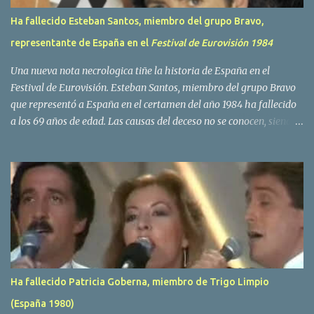
Ha fallecido Esteban Santos, miembro del grupo Bravo,
representante de España en el
Festival de Eurovisión 1984
Una nueva nota necrologica tiñe la historia de España en el
Festival de Eurovisión. Esteban Santos, miembro del grupo Bravo
que representó a España en el certamen del año 1984 ha fallecido
a los 69 años de edad. Las causas del deceso no se conocen, siendo
su compañera y principal vocalista en la formación musical,
Amaya Saizar, la que ha dado a conocer la noticia al publico a
traves de las redes sociales. Nacido en Tolosa en 1951, durante su
epoca universitaria en la carrera de empresariales conoció al
estudiante de medicina Luis Villar, comenzando a actuar
juntos,Santos a la guitarra y Villar al piano, sin atreverse a dar el
salto al mercado profesional. Sin embargo esto cambió gracias a la
propia Amaia Saizar, que tras su abandono de Trigo Limpio,
recibió por parte de la discografica Hispavox el encargo de crear
Ha fallecido Patricia Goberna, miembro de Trigo Limpio
un nuevo grupo, reclutando al duo de amigos y a la ex modelo
(España 1980)
Yolanda Hoyos. Con los cuatro surgió en el año 1982 el grupo