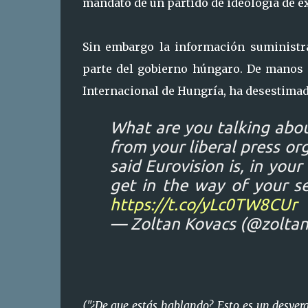
mandato de un partido de ideología de e
Sin embargo la información suministr
parte del gobierno húngaro. De manos 
Internacional de Hungría, ha desestimad
What are you talking abou
from your liberal press o
said Eurovision is, in your
get in the way of your sen
https://t.co/yLc0TW8CUr
— Zoltan Kovacs (@zolta
("¿De que estás hablando?, Esto es un desver