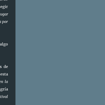
egir
lugar
a por
 algo
es de
esta
en la
ngría
tival