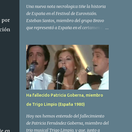
Una nueva nota necrologica tiñe la historia
de España en el Festival de Eurovisión.
 por
Esteban Santos, miembro del grupo Bravo
que representó a España en el certamen del
ción
año 1984 ha fallecido a los 69 años de edad.
Las causas del deceso no se conocen, siendo
su compañera y principal vocalista en la
formación musical, Amaya Saizar, la que ha
dado a conocer la noticia al publico a traves
de las redes sociales. Nacido en Tolosa en
1951, durante su epoca universitaria en la
carrera de empresariales conoció al
estudiante de medicina Luis Villar,
Ha fallecido Patricia Goberna, miembro
comenzando a actuar juntos,Santos a la
de Trigo Limpio (España 1980)
guitarra y Villar al piano, sin atreverse a dar
el salto al mercado profesional. Sin embargo
Hoy nos hemos enterado del fallecimiento
esto cambió gracias a la propia Amaia
de Patricia Fernández Goberna, miembro del
Saizar, que tras su abandono de Trigo
trio musical Trigo Limpio, y que, junto a
ie en