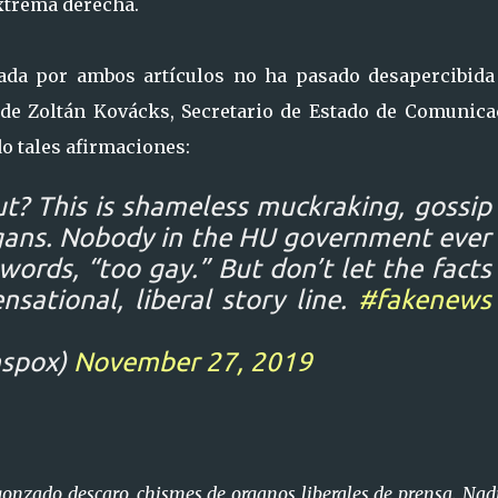
xtrema derecha.
ada por ambos artículos no ha pasado desapercibida
de Zoltán Kovácks, Secretario de Estado de Comunica
o tales afirmaciones:
t? This is shameless muckraking, gossip
rgans. Nobody in the HU government ever
 words, “too gay.” But don’t let the facts
sational, liberal story line.
#fakenews
nspox)
November 27, 2019
gonzado descaro, chismes de organos liberales de prensa. Nad