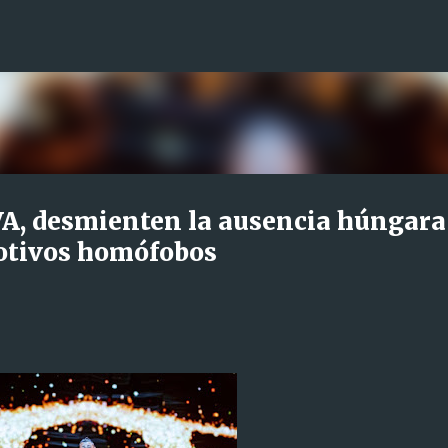
Ir al contenido principal
VA, desmienten la ausencia húngara
otivos homófobos