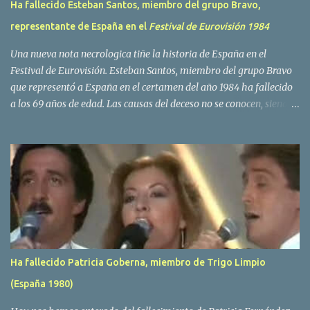
Ha fallecido Esteban Santos, miembro del grupo Bravo,
representante de España en el
Festival de Eurovisión 1984
Una nueva nota necrologica tiñe la historia de España en el
Festival de Eurovisión. Esteban Santos, miembro del grupo Bravo
que representó a España en el certamen del año 1984 ha fallecido
a los 69 años de edad. Las causas del deceso no se conocen, siendo
su compañera y principal vocalista en la formación musical,
Amaya Saizar, la que ha dado a conocer la noticia al publico a
traves de las redes sociales. Nacido en Tolosa en 1951, durante su
epoca universitaria en la carrera de empresariales conoció al
estudiante de medicina Luis Villar, comenzando a actuar
juntos,Santos a la guitarra y Villar al piano, sin atreverse a dar el
salto al mercado profesional. Sin embargo esto cambió gracias a la
propia Amaia Saizar, que tras su abandono de Trigo Limpio,
recibió por parte de la discografica Hispavox el encargo de crear
Ha fallecido Patricia Goberna, miembro de Trigo Limpio
un nuevo grupo, reclutando al duo de amigos y a la ex modelo
(España 1980)
Yolanda Hoyos. Con los cuatro surgió en el año 1982 el grupo
Bravo. Sin embargo no sería hasta dos años despues, ...