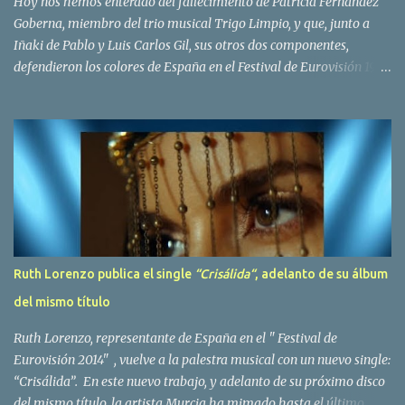
Hoy nos hemos enterado del fallecimiento de Patricia Fernández
Goberna, miembro del trio musical Trigo Limpio, y que, junto a
Iñaki de Pablo y Luis Carlos Gil, sus otros dos componentes,
defendieron los colores de España en el Festival de Eurovisión 1980
con el tema Quedate esta noche . El deceso se ha producido hace
dos dias, como resultado de la enfermedad que la cantante llevaba
padeciendo desde hace tiempo. Patricia Fernández Goberna,
nacida en 1957, entró a formar parte de la formación musical
antes mencionada en el año 1979 sustituyendo a Amaya Saizar. Es
el año 1980 cuando son elegidos para representar a España en
Dublín donde, con su tema Quedate esta noche, obtienen el puesto
12 de 19 países. Tras esta participación graban en Estados Unidos
el disco Entrañablemente , abriendole las puertas del éxito en
Ruth Lorenzo publica el single
“Crisálida“
, adelanto de su álbum
America Latina, en especial en Mexico, en donde pasan largas
del mismo título
temporadas. En Trigo Limpio permanecerá hasta el año 1988,
fecha en la que se retira para co...
Ruth Lorenzo, representante de España en el " Festival de
Eurovisión 2014" , vuelve a la palestra musical con un nuevo single:
“Crisálida”. En este nuevo trabajo, y adelanto de su próximo disco
del mismo título, la artista Murcia ha mimado hasta el último