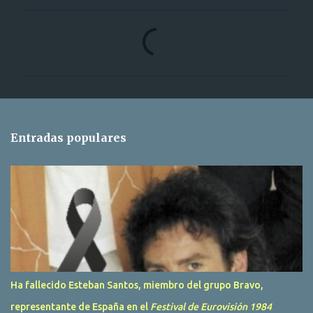
C
o
m
e
n
t
Entradas populares
a
r
i
o
s
Ha fallecido Esteban Santos, miembro del grupo Bravo,
representante de España en el
Festival de Eurovisión 1984