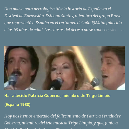
Una nueva nota necrologica tiñe la historia de España en el
Festival de Eurovisión. Esteban Santos, miembro del grupo Bravo
que representó a España en el certamen del año 1984 ha fallecido
a los 69 años de edad. Las causas del deceso no se conocen, siendo
su compañera y principal vocalista en la formación musical,
Amaya Saizar, la que ha dado a conocer la noticia al publico a
traves de las redes sociales. Nacido en Tolosa en 1951, durante su
epoca universitaria en la carrera de empresariales conoció al
estudiante de medicina Luis Villar, comenzando a actuar
juntos,Santos a la guitarra y Villar al piano, sin atreverse a dar el
salto al mercado profesional. Sin embargo esto cambió gracias a la
propia Amaia Saizar, que tras su abandono de Trigo Limpio,
recibió por parte de la discografica Hispavox el encargo de crear
Ha fallecido Patricia Goberna, miembro de Trigo Limpio
un nuevo grupo, reclutando al duo de amigos y a la ex modelo
(España 1980)
Yolanda Hoyos. Con los cuatro surgió en el año 1982 el grupo
Bravo. Sin embargo no sería hasta dos años despues, ...
Hoy nos hemos enterado del fallecimiento de Patricia Fernández
Goberna, miembro del trio musical Trigo Limpio, y que, junto a