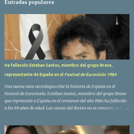
Entradas populares
a
r
i
o
s
Ha fallecido Esteban Santos, miembro del grupo Bravo,
representante de España en el
Festival de Eurovisión 1984
Una nueva nota necrologica tiñe la historia de España en el
Festival de Eurovisión. Esteban Santos, miembro del grupo Bravo
que representó a España en el certamen del año 1984 ha fallecido
a los 69 años de edad. Las causas del deceso no se conocen, siendo
su compañera y principal vocalista en la formación musical,
Amaya Saizar, la que ha dado a conocer la noticia al publico a
traves de las redes sociales. Nacido en Tolosa en 1951, durante su