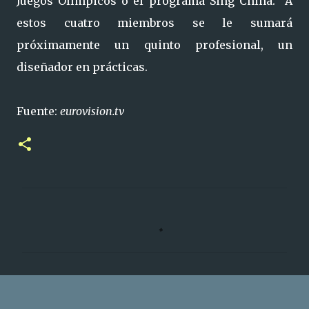
Juegos Olímpicos o el programa Sing China. A
estos cuatro miembros se le sumará
próximamente un quinto profesional, un
diseñador en prácticas.
Fuente:
eurovision.tv
C
o
m
e
n
t