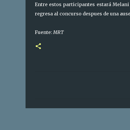
Entre estos participantes estará Melan
regresa al concurso despues de una ause
Fuente:
MRT
C
o
m
e
n
t
a