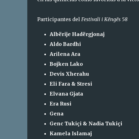
Participantes del
Festivali i Këngës 58
Albërije Hadërgjonaj
Aldo Bardhi
Arilena Ara
Bojken Lako
Devis Xherahu
Eli Fara & Stresi
Elvana Gjata
Era Rusi
Gena
Genc Tukiçi & Nadia Tukiçi
Kamela Islamaj