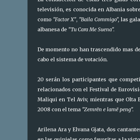
televisión, es conocida en Albania sob
como
"Factor X"
,
"Baila Commigo",
las gala
albanesa de
"Tu Cara Me Suena".
De momento no han trascendido mas deta
cabo el sistema de votación.
20 serán los participantes que compet
relacionados con el Festival de Eurovis
Maliqui en Tel Aviv, mientras que Olta 
2008 con el tema
"Zemrën e lamë peng".
Arilena Ara y Elvana Gjata, dos cantante
en las quinielas como favoritas a la victo