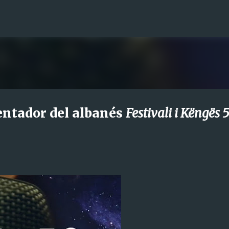
Ir al contenido principal
entador del albanés
Festivali i Këngës 