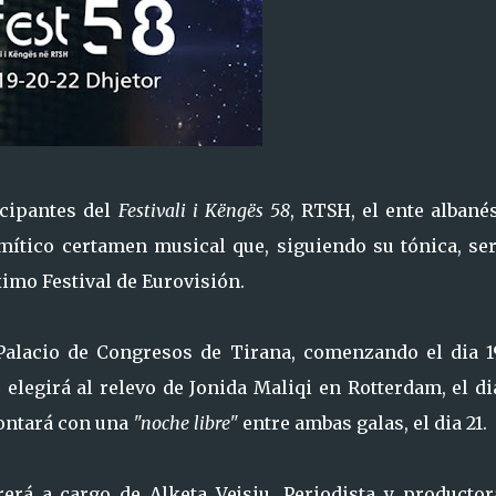
icipantes del
Festivali i Këngës 58
, RTSH, el ente albané
mítico certamen musical que, siguiendo su tónica, ser
ximo Festival de Eurovisión.
 Palacio de Congresos de Tirana, comenzando el dia 1
elegirá al relevo de Jonida Maliqi en Rotterdam, el di
contará con una
"noche libre"
entre ambas galas, el dia 21.
erá a cargo de Alketa Vejsiu. Periodista y productor