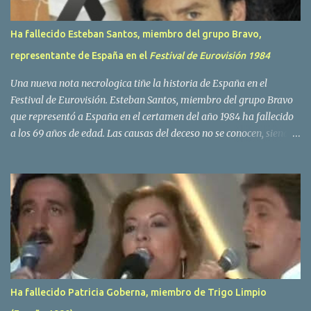
Ha fallecido Esteban Santos, miembro del grupo Bravo,
representante de España en el
Festival de Eurovisión 1984
Una nueva nota necrologica tiñe la historia de España en el
Festival de Eurovisión. Esteban Santos, miembro del grupo Bravo
que representó a España en el certamen del año 1984 ha fallecido
a los 69 años de edad. Las causas del deceso no se conocen, siendo
su compañera y principal vocalista en la formación musical,
Amaya Saizar, la que ha dado a conocer la noticia al publico a
traves de las redes sociales. Nacido en Tolosa en 1951, durante su
epoca universitaria en la carrera de empresariales conoció al
estudiante de medicina Luis Villar, comenzando a actuar
juntos,Santos a la guitarra y Villar al piano, sin atreverse a dar el
salto al mercado profesional. Sin embargo esto cambió gracias a la
propia Amaia Saizar, que tras su abandono de Trigo Limpio,
recibió por parte de la discografica Hispavox el encargo de crear
Ha fallecido Patricia Goberna, miembro de Trigo Limpio
un nuevo grupo, reclutando al duo de amigos y a la ex modelo