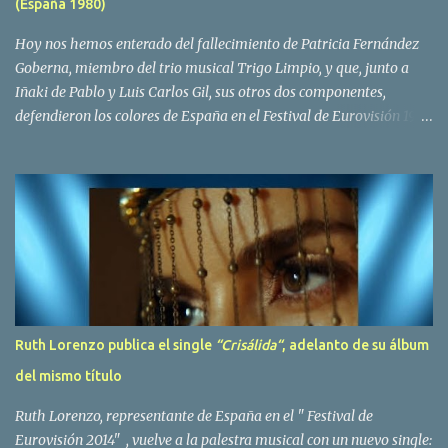
(España 1980)
Yolanda Hoyos. Con los cuatro surgió en el año 1982 el grupo
Bravo. Sin embargo no sería hasta dos años despues, ...
Hoy nos hemos enterado del fallecimiento de Patricia Fernández
Goberna, miembro del trio musical Trigo Limpio, y que, junto a
Iñaki de Pablo y Luis Carlos Gil, sus otros dos componentes,
defendieron los colores de España en el Festival de Eurovisión 1980
con el tema Quedate esta noche . El deceso se ha producido hace
dos dias, como resultado de la enfermedad que la cantante llevaba
padeciendo desde hace tiempo. Patricia Fernández Goberna,
nacida en 1957, entró a formar parte de la formación musical
antes mencionada en el año 1979 sustituyendo a Amaya Saizar. Es
el año 1980 cuando son elegidos para representar a España en
Dublín donde, con su tema Quedate esta noche, obtienen el puesto
12 de 19 países. Tras esta participación graban en Estados Unidos
el disco Entrañablemente , abriendole las puertas del éxito en
Ruth Lorenzo publica el single
“Crisálida“
, adelanto de su álbum
America Latina, en especial en Mexico, en donde pasan largas
del mismo título
temporadas. En Trigo Limpio permanecerá hasta el año 1988,
fecha en la que se retira para co...
Ruth Lorenzo, representante de España en el " Festival de
Eurovisión 2014" , vuelve a la palestra musical con un nuevo single: