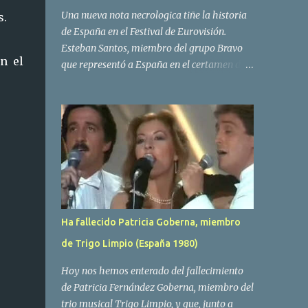
Una nueva nota necrologica tiñe la historia
s.
de España en el Festival de Eurovisión.
Esteban Santos, miembro del grupo Bravo
n el
que representó a España en el certamen del
año 1984 ha fallecido a los 69 años de edad.
Las causas del deceso no se conocen, siendo
su compañera y principal vocalista en la
formación musical, Amaya Saizar, la que ha
dado a conocer la noticia al publico a traves
de las redes sociales. Nacido en Tolosa en
1951, durante su epoca universitaria en la
carrera de empresariales conoció al
estudiante de medicina Luis Villar,
Ha fallecido Patricia Goberna, miembro
comenzando a actuar juntos,Santos a la
de Trigo Limpio (España 1980)
guitarra y Villar al piano, sin atreverse a dar
el salto al mercado profesional. Sin embargo
Hoy nos hemos enterado del fallecimiento
esto cambió gracias a la propia Amaia
de Patricia Fernández Goberna, miembro del
Saizar, que tras su abandono de Trigo
trio musical Trigo Limpio, y que, junto a