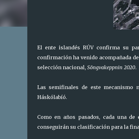
El ente islandés RÚV confirma su par
confirmación ha venido acompañada de la
selección nacional,
Söngvakeppnin 2020
.
Las semifinales de este mecanismo na
Háskólabíó.
Como en años pasados, cada una de el
conseguirán su clasificación para la fina