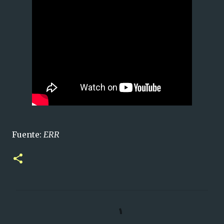
Fuente:
ERR
C
o