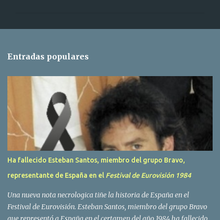
m
e
n
t
Entradas populares
a
r
i
o
s
Ha fallecido Esteban Santos, miembro del grupo Bravo,
representante de España en el
Festival de Eurovisión 1984
Una nueva nota necrologica tiñe la historia de España en el
Festival de Eurovisión. Esteban Santos, miembro del grupo Bravo
que representó a España en el certamen del año 1984 ha fallecido