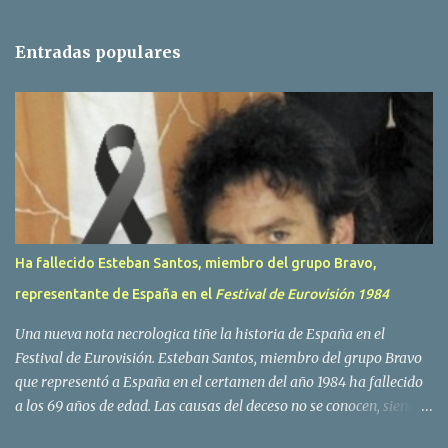
n
t
Entradas populares
a
r
i
o
s
Ha fallecido Esteban Santos, miembro del grupo Bravo,
representante de España en el
Festival de Eurovisión 1984
Una nueva nota necrologica tiñe la historia de España en el
Festival de Eurovisión. Esteban Santos, miembro del grupo Bravo
que representó a España en el certamen del año 1984 ha fallecido
a los 69 años de edad. Las causas del deceso no se conocen, siendo
su compañera y principal vocalista en la formación musical,