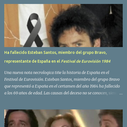
r
i
o
s
Ha fallecido Esteban Santos, miembro del grupo Bravo,
representante de España en el
Festival de Eurovisión 1984
Una nueva nota necrologica tiñe la historia de España en el
Festival de Eurovisión. Esteban Santos, miembro del grupo Bravo
que representó a España en el certamen del año 1984 ha fallecido
a los 69 años de edad. Las causas del deceso no se conocen, siendo
su compañera y principal vocalista en la formación musical,
Amaya Saizar, la que ha dado a conocer la noticia al publico a
traves de las redes sociales. Nacido en Tolosa en 1951, durante su
epoca universitaria en la carrera de empresariales conoció al