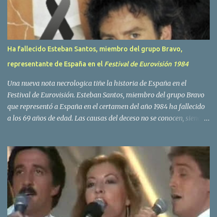
s
Ha fallecido Esteban Santos, miembro del grupo Bravo,
representante de España en el
Festival de Eurovisión 1984
Una nueva nota necrologica tiñe la historia de España en el
Festival de Eurovisión. Esteban Santos, miembro del grupo Bravo
que representó a España en el certamen del año 1984 ha fallecido
a los 69 años de edad. Las causas del deceso no se conocen, siendo
su compañera y principal vocalista en la formación musical,
Amaya Saizar, la que ha dado a conocer la noticia al publico a
traves de las redes sociales. Nacido en Tolosa en 1951, durante su
epoca universitaria en la carrera de empresariales conoció al
estudiante de medicina Luis Villar, comenzando a actuar
juntos,Santos a la guitarra y Villar al piano, sin atreverse a dar el
salto al mercado profesional. Sin embargo esto cambió gracias a la
propia Amaia Saizar, que tras su abandono de Trigo Limpio,