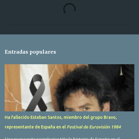
C
o
m
e
n
t
Entradas populares
a
r
i
o
s
Ha fallecido Esteban Santos, miembro del grupo Bravo,
representante de España en el
Festival de Eurovisión 1984