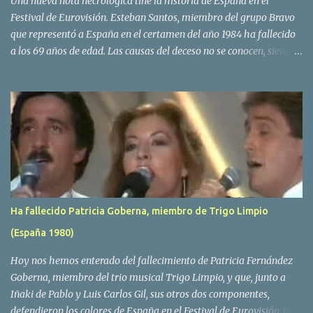
Una nueva nota necrologica tiñe la historia de España en el
Festival de Eurovisión. Esteban Santos, miembro del grupo Bravo
que representó a España en el certamen del año 1984 ha fallecido
a los 69 años de edad. Las causas del deceso no se conocen, siendo
su compañera y principal vocalista en la formación musical,
Amaya Saizar, la que ha dado a conocer la noticia al publico a
traves de las redes sociales. Nacido en Tolosa en 1951, durante su
epoca universitaria en la carrera de empresariales conoció al
estudiante de medicina Luis Villar, comenzando a actuar
juntos,Santos a la guitarra y Villar al piano, sin atreverse a dar el
salto al mercado profesional. Sin embargo esto cambió gracias a la
propia Amaia Saizar, que tras su abandono de Trigo Limpio,
recibió por parte de la discografica Hispavox el encargo de crear
Ha fallecido Patricia Goberna, miembro de Trigo Limpio
un nuevo grupo, reclutando al duo de amigos y a la ex modelo
(España 1980)
Yolanda Hoyos. Con los cuatro surgió en el año 1982 el grupo
Bravo. Sin embargo no sería hasta dos años despues, ...
Hoy nos hemos enterado del fallecimiento de Patricia Fernández
Goberna, miembro del trio musical Trigo Limpio, y que, junto a
Iñaki de Pablo y Luis Carlos Gil, sus otros dos componentes,
defendieron los colores de España en el Festival de Eurovisión 1980