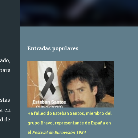
Entradas populares
ado,
 para
stas
a en
Ha fallecido Esteban Santos, miembro del
ed de
grupo Bravo, representante de España en
el
Festival de Eurovisión 1984