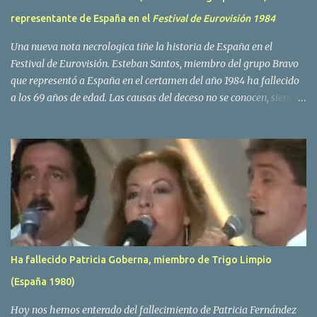
representante de España en el
Festival de Eurovisión 1984
Una nueva nota necrologica tiñe la historia de España en el
Festival de Eurovisión. Esteban Santos, miembro del grupo Bravo
que representó a España en el certamen del año 1984 ha fallecido
a los 69 años de edad. Las causas del deceso no se conocen, siendo
su compañera y principal vocalista en la formación musical,
Amaya Saizar, la que ha dado a conocer la noticia al publico a
traves de las redes sociales. Nacido en Tolosa en 1951, durante su
epoca universitaria en la carrera de empresariales conoció al
estudiante de medicina Luis Villar, comenzando a actuar
juntos,Santos a la guitarra y Villar al piano, sin atreverse a dar el
salto al mercado profesional. Sin embargo esto cambió gracias a la
propia Amaia Saizar, que tras su abandono de Trigo Limpio,
recibió por parte de la discografica Hispavox el encargo de crear
Ha fallecido Patricia Goberna, miembro de Trigo Limpio
un nuevo grupo, reclutando al duo de amigos y a la ex modelo
(España 1980)
Yolanda Hoyos. Con los cuatro surgió en el año 1982 el grupo
Bravo. Sin embargo no sería hasta dos años despues, ...
Hoy nos hemos enterado del fallecimiento de Patricia Fernández