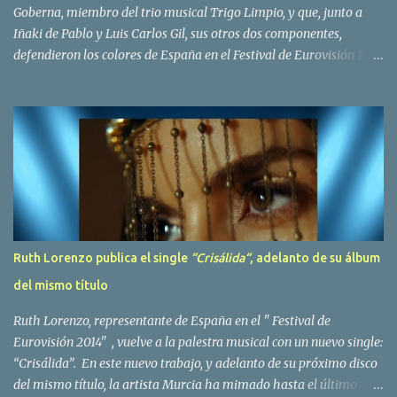
Goberna, miembro del trio musical Trigo Limpio, y que, junto a
Iñaki de Pablo y Luis Carlos Gil, sus otros dos componentes,
defendieron los colores de España en el Festival de Eurovisión 1980
con el tema Quedate esta noche . El deceso se ha producido hace
dos dias, como resultado de la enfermedad que la cantante llevaba
padeciendo desde hace tiempo. Patricia Fernández Goberna,
nacida en 1957, entró a formar parte de la formación musical
antes mencionada en el año 1979 sustituyendo a Amaya Saizar. Es
el año 1980 cuando son elegidos para representar a España en
Dublín donde, con su tema Quedate esta noche, obtienen el puesto
12 de 19 países. Tras esta participación graban en Estados Unidos
el disco Entrañablemente , abriendole las puertas del éxito en
Ruth Lorenzo publica el single
“Crisálida“
, adelanto de su álbum
America Latina, en especial en Mexico, en donde pasan largas
del mismo título
temporadas. En Trigo Limpio permanecerá hasta el año 1988,
fecha en la que se retira para co...
Ruth Lorenzo, representante de España en el " Festival de
Eurovisión 2014" , vuelve a la palestra musical con un nuevo single:
“Crisálida”. En este nuevo trabajo, y adelanto de su próximo disco
del mismo título, la artista Murcia ha mimado hasta el último