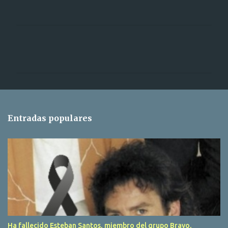
C
o
m
e
n
t
Entradas populares
a
r
i
o
s
Ha fallecido Esteban Santos, miembro del grupo Bravo,